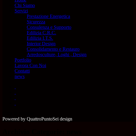
Chi Siamo
Servizi
Prestazione Energetica
Sicurezza
Consulenza e Supporto
Edilizia C.R.C.
Edilizia I.T.S.
Interior Design
Consolidamento e Restauro
Arredosculture, Loghi , Design
Portfolio
Lavora Con Noi
Contatti
news
Click to collapse
Powered by QuattroPuntoSei design
Archivio Categorie: news