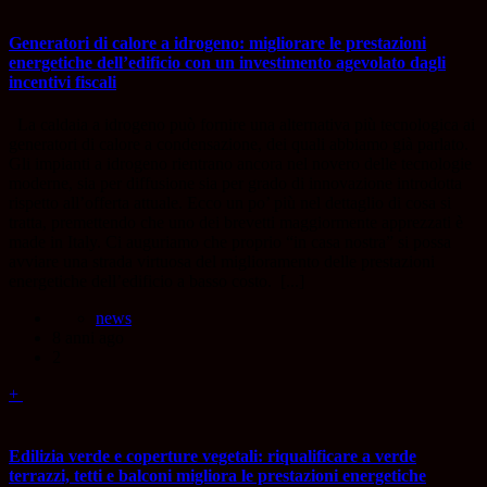
Generatori di calore a idrogeno: migliorare le prestazioni
energetiche dell’edificio con un investimento agevolato dagli
incentivi fiscali
La caldaia a idrogeno può fornire una alternativa più tecnologica ai
generatori di calore a condensazione, dei quali abbiamo già parlato.
Gli impianti a idrogeno rientrano ancora nel novero delle tecnologie
moderne, sia per diffusione sia per grado di innovazione introdotta
rispetto all’offerta attuale. Ecco un po’ più nel dettaglio di cosa si
tratta, premettendo che uno dei brevetti maggiormente apprezzati è
made in Italy. Ci auguriamo che proprio “in casa nostra” si possa
avviare una strada virtuosa del miglioramento delle prestazioni
energetiche dell’edificio a basso costo. [...]
news
8 anni ago
2
+
Edilizia verde e coperture vegetali: riqualificare a verde
terrazzi, tetti e balconi migliora le prestazioni energetiche