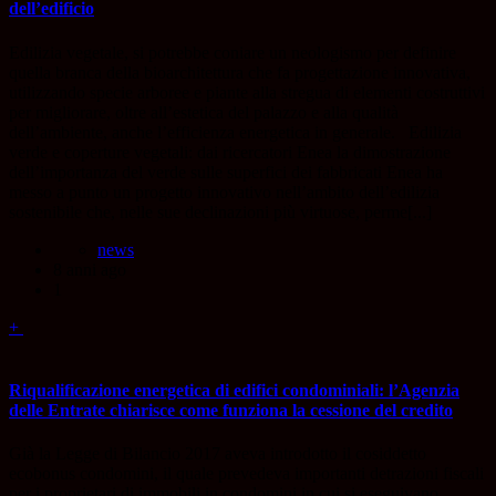
dell’edificio
Edilizia vegetale, si potrebbe coniare un neologismo per definire
quella branca della bioarchitettura che fa progettazione innovativa,
utilizzando specie arboree e piante alla stregua di elementi costruttivi
per migliorare, oltre all’estetica del palazzo e alla qualità
dell’ambiente, anche l’efficienza energetica in generale. Edilizia
verde e coperture vegetali: dai ricercatori Enea la dimostrazione
dell’importanza del verde sulle superfici dei fabbricati Enea ha
messo a punto un progetto innovativo nell’ambito dell’edilizia
sostenibile che, nelle sue declinazioni più virtuose, perme[...]
news
8 anni ago
1
+
Riqualificazione energetica di edifici condominiali: l’Agenzia
delle Entrate chiarisce come funziona la cessione del credito
Già la Legge di Bilancio 2017 aveva introdotto il cosiddetto
ecobonus condomini, il quale prevedeva importanti detrazioni fiscali
per i proprietari di immobili in condomini in cui si eseguivano