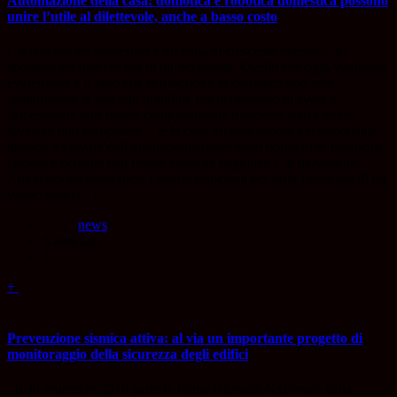
Automazione della casa: domotica e robotica domestica possono
unire l’utile al dilettevole, anche a basso costo
L’automazione domestica è un tema di crescente interesse, lo
abbiamo già detto in più di un’occasione. Quello che oggi vogliamo
evidenziare è il fatto che la robotica e la domotica non solo
semplificano la vita agli inquilini, ma permettono di avere a
disposizione uno spazio completamente rinnovato senza dover
investire uno sproposito… E la cosa diventa ancora più importante
quando a giovare dell’ammodernamento sono portatori di handicap,
anziani e persone con ridotte capacità cognitive e di movimento.
Automazione domestica: i motivi principali per farla Esiste più di un
valido motiv[...]
news
8 anni ago
1
+
Prevenzione sismica attiva: al via un importante progetto di
monitoraggio della sicurezza degli edifici
Il 30 settembre 2018 parte la Prima Giornata Nazionale della