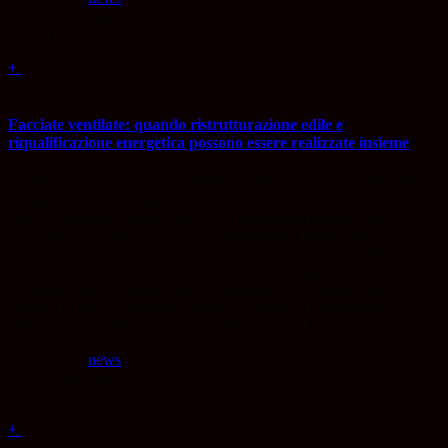
8 anni ago
1
+
Facciate ventilate: quando ristrutturazione edile e
riqualificazione energetica possono essere realizzate insieme
Vogliamo presentarvi le cosiddette facciate ventilate, un altro ottimo
esempio di lavori integrati di manutenzione della vostra casa
affinché possiate sia incrementare le prestazioni energetiche
dell’edificio sia intervenire sull’architettura del fabbricato
risparmiando tempo e moneta. Facciate ventilate: un rivestimento
intelligente facile da realizzare Le facciate ventilate in concreto sono
dei rivestimenti costituiti dalla sovrapposizione coerente di vari
spessori di diversi materiali, fissati all’involucro preesistente
attraverso determinate tecniche di installazione. In ogni fa[...]
news
8 anni ago
0
+